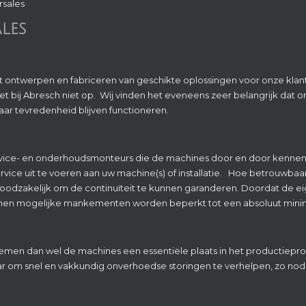
rsales
ALES
ij het ontwerpen en fabriceren van geschikte oplossingen voor onze kla
het bij Abresch niet op.
Wij vinden het eveneens zeer belangrijk dat
aar tevredenheid blijven functioneren.
rvice- en onderhoudsmonteurs die de machines door en door kennen 
rvice uit te voeren aan uw machine(s) of installatie.
Hoe betrouwbaar
e noodzakelijk om de continuïteit te kunnen garanderen. Doordat de eig
nnen mogelijke mankementen worden beperkt tot een absoluut min
temen dan wel de machines een essentiële plaats in het productiepr
ar om snel en vakkundig onverhoedse storingen te verhelpen, zo nodig