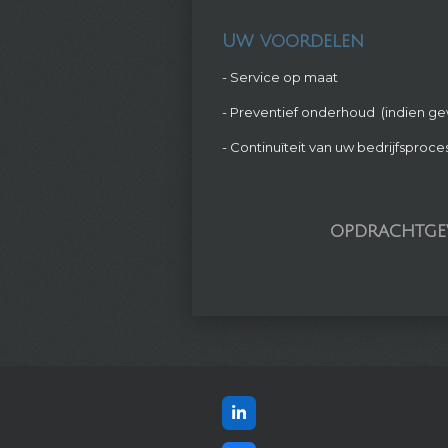
Uw voordelen
- Service op maat
- Preventief onderhoud (indien gew
- Continuïteit van uw bedrijfspr
opdrachtgev
L
i