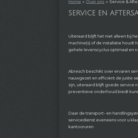
Home
»
Over ons
»
Service & Afte
SERVICE EN AFTERS
Uiteraard blijft het niet alleen b
machine(s) of de installatie houdt 
gehele levenscyclus optimaal en n
Abresch beschikt over ervaren se
nauwgezet en efficiënt de juiste se
zijn, uiteraard blijft goede servic
preventieve onderhoud biedt ku
Daar de transport- en handlingsys
servicedienst eveneens voor u kla
kantooruren