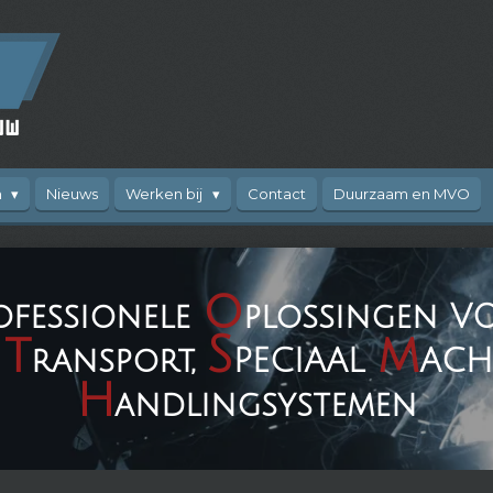
n
Nieuws
Werken bij
Contact
Duurzaam en MVO
o
ofessionele
plossingen V
t
S
m
n
ransport,
PECIAAL
ACH
h
andlingsystemen