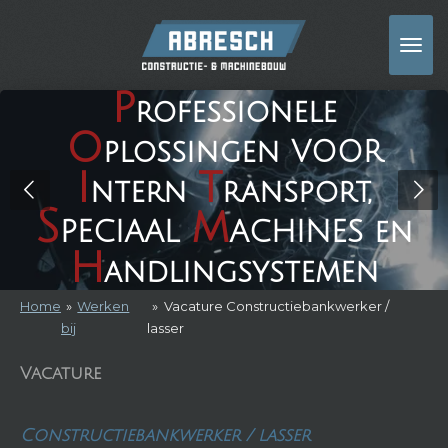
Ga
direct
naar
de
p
rofessionele
hoofdinhoud
o
plossingen VOOR
i
t
ntern
ransport,
S
m
PECIAAL
ACHINES en
h
andlingsystemen
Home
»
Werken
»
Vacature Constructiebankwerker /
bij
lasser
Vacature
Constructiebankwerker / lasser