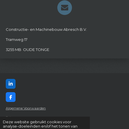
Constructie- en Machinebouw Abresch B.V.
Tramweg 17
3255 MB OUDE TONGE
L
i
n
k
F
e
a
d
c
Algemene Voorwaarden
I
e
n
b
Privacy
o
Deze website gebruikt cookies voor
© 2024 Constructie- & Machinebouw Abresch B.V.
o
analyse-doeleinden en/of het tonen van
k