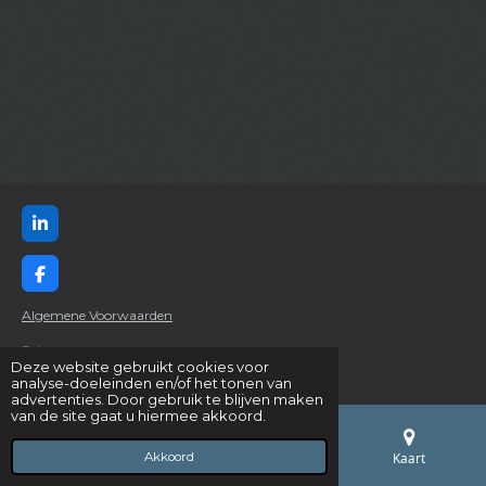
L
i
n
k
F
e
a
d
c
Algemene Voorwaarden
I
e
n
b
Privacy
o
Deze website gebruikt cookies voor
© 2024 Constructie- & Machinebouw Abresch B.V.
o
analyse-doeleinden en/of het tonen van
k
advertenties. Door gebruik te blijven maken
van de site gaat u hiermee akkoord.
Akkoord
E-mailadres
Telefoonnummer
Kaart