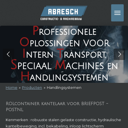
Ga
direct
naar
de
F
d
hoofdinhoud
lexibiliteit
uurzaamheid
c
ontinuïteit
Home
»
Producten
»
Handlingsystemen
ROLcontainer kantelaar voor BRIEFPOST -
POSTNL
Kenmerken : robuuste stalen gelaste constructie, hydraulische
kantelbeweging, incl. bekabeling, inloop lichtscherm
beveiligd, besturingskast en software