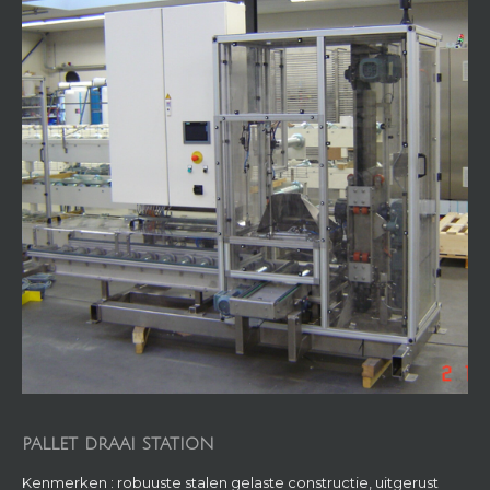
PALLET DRAAI STATION
Kenmerken : robuuste stalen gelaste constructie, uitgerust
met staal verzinkte rollen, draaibeweging met elektromotor
en draaikrans, geschikt voor europallets en/of industriepallets