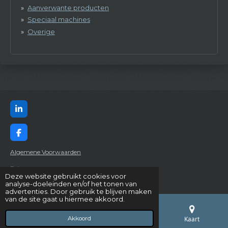
L
i
n
k
F
e
a
d
c
Algemene Voorwaarden
I
e
n
b
Privacy
o
Deze website gebruikt cookies voor
© 2024 Constructie- & Machinebouw Abresch B.V.
o
analyse-doeleinden en/of het tonen van
k
advertenties. Door gebruik te blijven maken
van de site gaat u hiermee akkoord.
Akkoord
E-mailadres
Telefoonnummer
Kaart