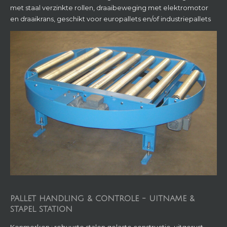
PALLET HANDLING & CONTROLE - UITNAME &
STAPEL STATION
Kenmerken : robuuste stalen gelaste constructie, uitgerust
met staal verzinkte rollen en alle pallet handling bewegingen
worden pneumatisch aangestuurd. Geschikt voor europallets
en/of industriepallets. Dit station verzorgt de kwaliteitscontrole
van pallets. Na een meting worden de afgekeurde pallets uit