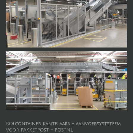
ROLcontainer kantelaarS + aanvoersyststeem
voor PAKKETPOST - POSTNL
Kenmerken : robuuste stalen gelaste constructie, hydraulische
kantelbeweging, verdeelsysteem via meerdere transport- en
doseerbanden naar 8 invoerstations van de sorteermachine,
incl. bekabeling, inloop lichtscherm beveiligd,